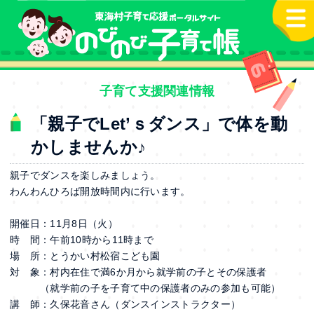
本文へ
子育て支援関連情報
「親子でLet’ｓダンス」で体を動
かしませんか♪
親子でダンスを楽しみましょう。
わんわんひろば開放時間内に行います。
開催日：11月8日（火）
時 間：午前
10
時から
11
時まで
場 所：とうかい村松宿こども園
対 象：村内在住で満6か月から就学前の子とその保護者
（就学前の子を子育て中の保護者のみの参加も可能）
講 師：久保花音さん（ダンスインストラクター）