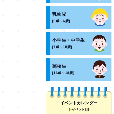
乳幼児
[0歳～6歳]
小学生・中学生
[7歳～15歳]
高校生
[16歳～18歳]
イベントカレンダー
●
[
イベント日]