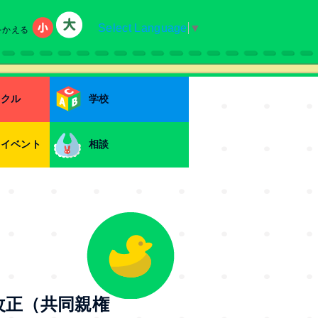
Select Language
▼
をかえる
小
大
ークル
学校
・イベント
相談
改正（共同親権