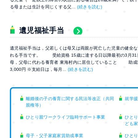
る母または生計を同じくする父...
(続きを読む)
遺児福祉手当
遺児福祉手当は，父若しくは母又は両親が死亡した児童の健全な
れる手当です。 受給資格 15歳に達する日以降最初の3月3
母，父母に代わる養育者 東海村内に居住していること 助成
3,000円 ※支給日は，毎月...
(続きを読む)
離婚後の子の養育に関する民法等改正（共同
就学
親権等）
ひとり親ワークライフ臨時サポート事業
ひと
ども
母子・父子家庭家賃助成事業
ひと