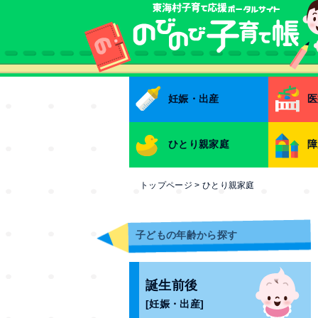
本文へ
妊娠・出産
医
ひとり親家庭
障
トップページ
>
ひとり親家庭
子どもの年齢から探す
誕生前後
[妊娠・出産]