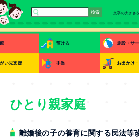
文字の大きさ
療
預ける
施設・サ
がい児支援
手当
お出かけ
ひとり親家庭
離婚後の子の養育に関する民法等