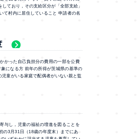
請をしており，その支給区分が「全部支給」
いて村内に居住していること 申請者の名
度
かかった自己負担分の費用の一部を公費
対象になる方 前年の所得が茨城県の基準の
満の児童がいる家庭で配偶者がいない親と監
寄与し，児童の福祉の増進を図ることを
初の3月31日（18歳の年度末）までにあ
下のいずれかに該当する児童を養育してい