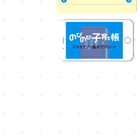
« 7月
9月 »
のびのび子育て帳