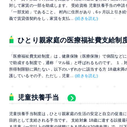
対して家賃の一部を助成します。 受給資格 児童扶養手当の申
「一部支給」であること。 村内に住所があり，6ヶ月以上引き続
義で賃貸借契約をし，家賃を支払...
(続きを読む)
ひとり親家庭の医療福祉費支給制
「医療福祉費支給制度」は，健康保険（医療保険）で病院などに
で助成する制度で，通称「マル福」と呼ばれるものです。 １．
所得制限額に満たない，以下のいずれかに該当する方 18歳未
護しているその子。ただし，児童...
(続きを読む)
児童扶養手当
児童扶養手当制度は，ひとり親家庭の生活の安定と自立の促進に
目的として支給される手当です。 支給対象 18歳に達する以後最
る児童（一定以上の障害の状態にある場合は20歳未満）で，以