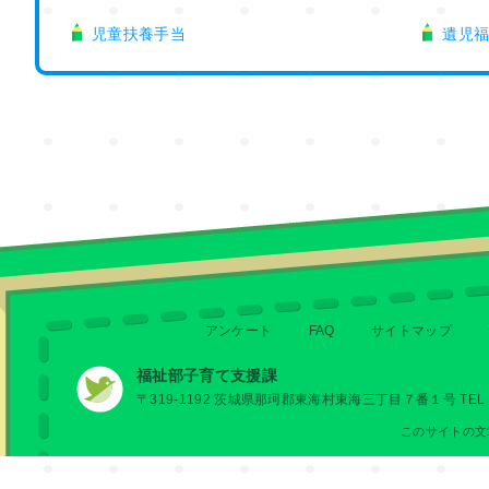
児童扶養手当
遺児
アンケート
FAQ
サイトマップ
福祉部子育て支援課
〒319-1192 茨城県那珂郡東海村東海三丁目７番１号 TEL 029
このサイトの文