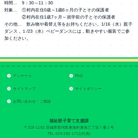
時間… 9：30～11：30
対象… ①村内在住0歳～1歳6ヶ月の子とその保護者
②村内在住1歳7ヶ月～就学前の子とその保護者
その他… 飲み物や着替え等をお持ちください。1/16（水）親子
ダンス，１/23（水）ベビーダンスには，動きやすい服装でご参
加ください。
アンケート
FAQ
サイトマップ
サイトポリシー
お問い合わせ・ご相談
福祉部子育て支援課
〒319-1192 茨城県那珂郡東海村東海三丁目７番１号
TEL 029-282-1711(代表)