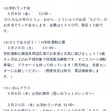
○お別れランチ会
３月８日（金） 11:00～
ひたちなか市のとうふ・おから・とうにゅうのお店「ちどり」の
お弁当でランチ会をします。会費は１２００円、限定１０組で
す。
○おそとであそぼう！！in笠松運動公園
３月２６日（火） 1０:00～
笠松運動公園遊具周辺広場でお友達と元気に遊びましょう！1歳
６ヶ月以上のお子様対象で現地集合解散です。テニスコート側駐
車場に、プラカードを持って待っています！雨天時は、支援セン
ターにお越しください。（態度決定は前日、電話連絡致しま
す。）
○らいおんクラス
３月６日（水）お別れ製作（思い出フォトカレンダー）
３月２０日 （水）お別れランチ会 11:00~
ひたちなか市のとうふ・おから・とうにゅうのお店「ちどり」の