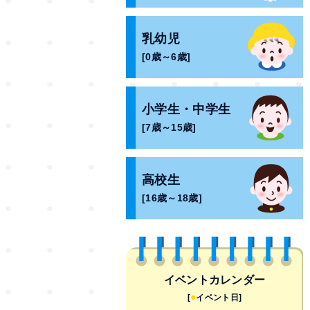
乳幼児
[0歳～6歳]
小学生・中学生
[7歳～15歳]
高校生
[16歳～18歳]
イベントカレンダー
●
[
イベント日]