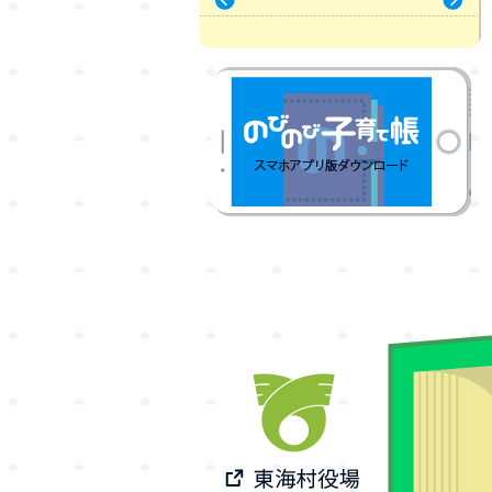
« 7月
9月 »
のびのび子育て帳