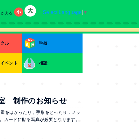
Select Language
▼
をかえる
小
大
ークル
学校
・イベント
相談
室 制作のお知らせ
体重をはかったり，手形をとったり，メッ
。カードに貼る写真が必要となります。