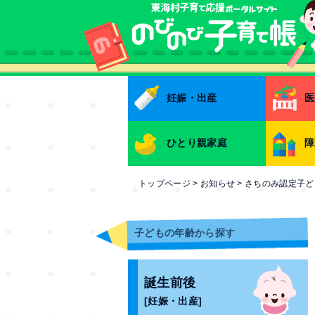
本文へ
妊娠・出産
医
ひとり親家庭
障
トップページ
>
お知らせ
>
さちのみ認定子ど
子どもの年齢から探す
誕生前後
[妊娠・出産]