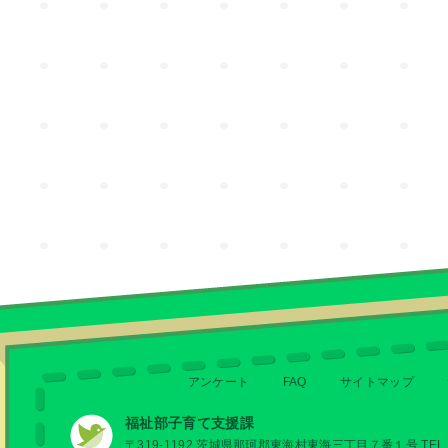
アンケート
FAQ
サイトマップ
福祉部子育て支援課
〒319-1192 茨城県那珂郡東海村東海三丁目７番１号 TEL 029