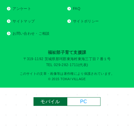
アンケート
FAQ
サイトマップ
サイトポリシー
お問い合わせ・ご相談
福祉部子育て支援課
〒319-1192 茨城県那珂郡東海村東海三丁目７番１号
TEL 029-282-1711(代表)
このサイトの文章・画像等は著作権により保護されています。
© 2015 TOKAI VILLAGE
モバイル
PC