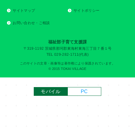
サイトマップ
サイトポリシー
お問い合わせ・ご相談
福祉部子育て支援課
〒319-1192 茨城県那珂郡東海村東海三丁目７番１号
TEL 029-282-1711(代表)
このサイトの文章・画像等は著作権により保護されています。
© 2015 TOKAI VILLAGE
モバイル
PC