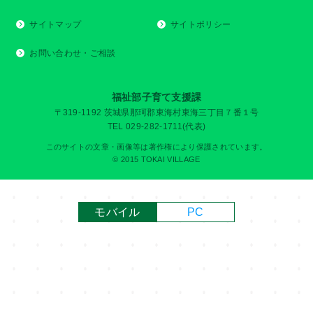
サイトマップ
サイトポリシー
お問い合わせ・ご相談
福祉部子育て支援課
〒319-1192 茨城県那珂郡東海村東海三丁目７番１号
TEL 029-282-1711(代表)
このサイトの文章・画像等は著作権により保護されています。
© 2015 TOKAI VILLAGE
モバイル
PC