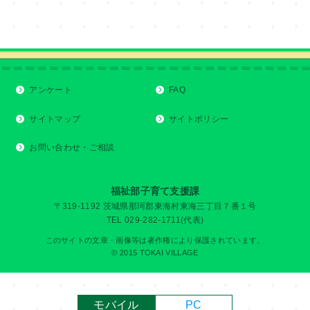
アンケート
FAQ
サイトマップ
サイトポリシー
お問い合わせ・ご相談
福祉部子育て支援課
〒319-1192 茨城県那珂郡東海村東海三丁目７番１号
TEL 029-282-1711(代表)
このサイトの文章・画像等は著作権により保護されています。
© 2015 TOKAI VILLAGE
モバイル
PC