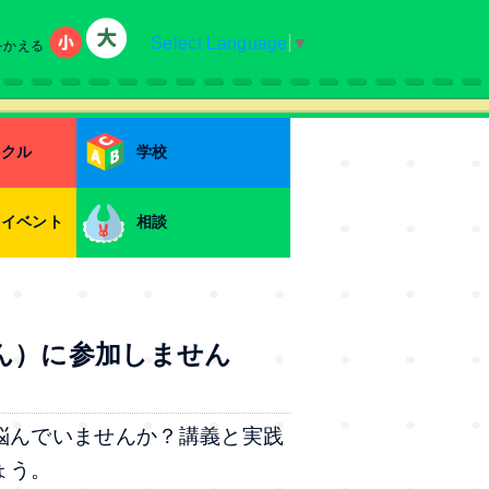
Select Language
▼
をかえる
小
大
ークル
学校
・イベント
相談
ん）に参加しません
悩んでいませんか？講義と実践
ょう。