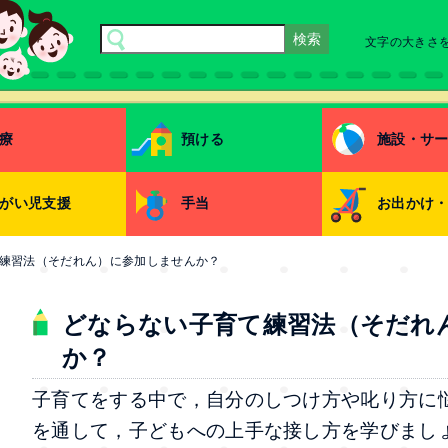
文字の大きさ
療
預ける
施設・サ
がい児支援
手当
お出かけ
練習法（そだれん）に参加しませんか？
どならない子育て練習法（そだれ
か？
子育てをする中で，自分のしつけ方や叱り方に
を通して，子どもへの上手な接し方を学びまし