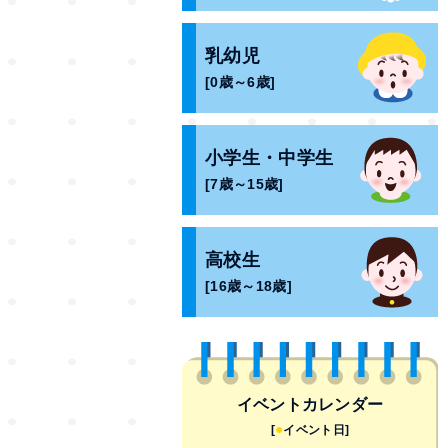
乳幼児
[0歳～6歳]
小学生・中学生
[7歳～15歳]
高校生
[16歳～18歳]
イベントカレンダー
●
[
イベント日]