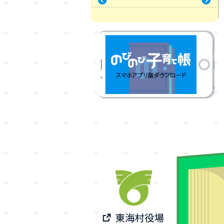
« 7月
9月 »
のびのび子育て帳