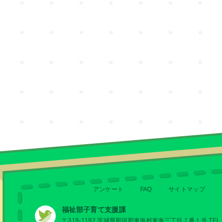
アンケート
FAQ
サイトマップ
福祉部子育て支援課
〒319-1192 茨城県那珂郡東海村東海三丁目７番１号 TEL 029