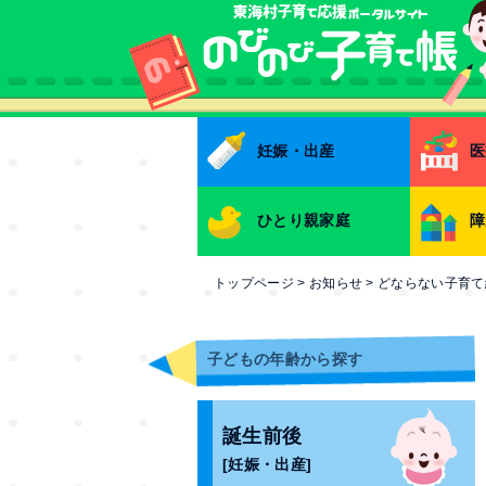
本文へ
妊娠・出産
医
ひとり親家庭
障
トップページ
>
お知らせ
>
どならない子育て
子どもの年齢から探す
誕生前後
[妊娠・出産]