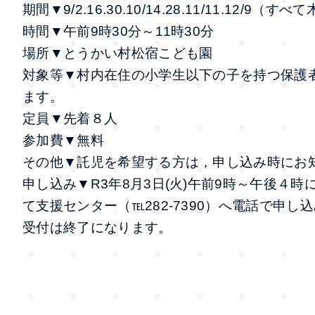
期間▼9/2.16.30.10/14.28.11/11.12/9
時間▼午前9時30分～11時30分
場所▼とうかい村松宿こども園
対象等▼村内在住の小学生以下の子を持つ保護
ます。
定員▼先着８人
参加費▼無料
その他▼託児を希望する方は，申し込み時にお
申し込み▼R3年8月3日(火)午前9時～午後４
て支援センター（℡282-7390）へ電話で申
受付は終了になります。