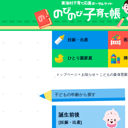
本文へ
妊娠・出産
医
ひとり親家庭
障
トップページ
>
お知らせ
>
こどもの森保育園
子どもの年齢から探す
誕生前後
[妊娠・出産]