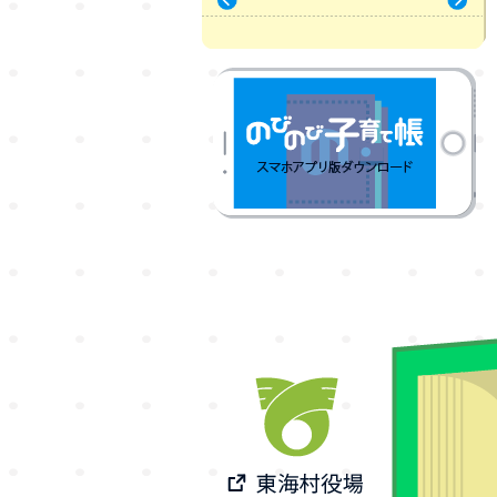
« 7月
9月 »
のびのび子育て帳