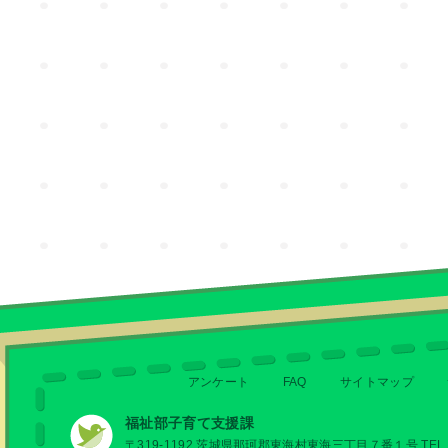
アンケート
FAQ
サイトマップ
福祉部子育て支援課
〒319-1192 茨城県那珂郡東海村東海三丁目７番１号 TEL 029