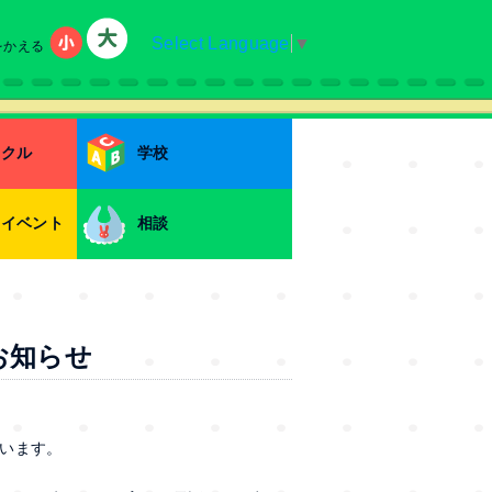
Select Language
▼
をかえる
小
大
ークル
学校
・イベント
相談
お知らせ
います。