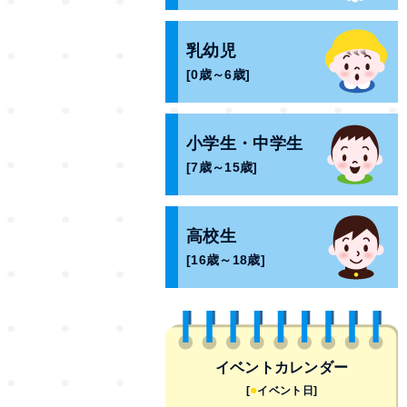
乳幼児
[0歳～6歳]
小学生・中学生
[7歳～15歳]
高校生
[16歳～18歳]
イベントカレンダー
●
[
イベント日]