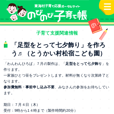
本文へ
子育て支援関連情報
「足型をとって七夕飾り」を作ろ
う♬（とうかい村松宿こども園）
「わんわんひろば」７月の製作は、「
足型をとって七夕飾り
」を
作ります。
一家族ひとつ笹をプレゼントします。材料が無くなり次第終了と
なります。
参加費無料・事前申し込み不要
、みなさんの参加をお待ちしてい
ます。
期日：７月４日（木）
受付：9時から1４時まで（製作時間約20分）