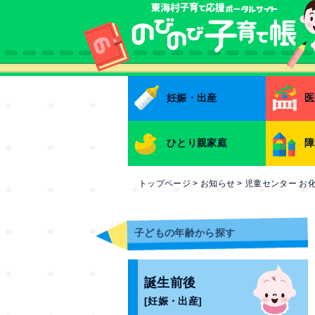
本文へ
妊娠・出産
医
ひとり親家庭
障
トップページ
>
お知らせ
>
児童センター お
子どもの年齢から探す
誕生前後
[妊娠・出産]