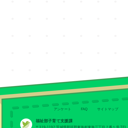
アンケート
FAQ
サイトマップ
福祉部子育て支援課
〒319-1192 茨城県那珂郡東海村東海三丁目７番１号 TEL 029