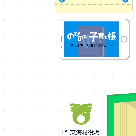
« 7月
9月 »
のびのび子育て帳