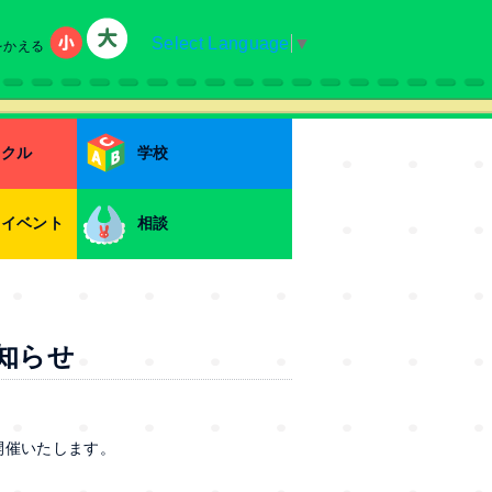
Select Language
▼
をかえる
小
大
ークル
学校
・イベント
相談
知らせ
開催いたします。