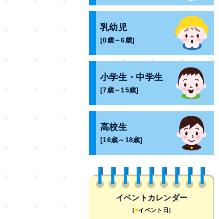
乳幼児
[0歳～6歳]
小学生・中学生
[7歳～15歳]
高校生
[16歳～18歳]
イベントカレンダー
●
[
イベント日]