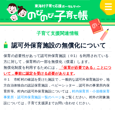
本文へ
子育て支援関連情報
認可外保育施設の無償化について
保育の必要性があって認可外保育施設（※1）を利用されている
方に対して，保育料の一部を無償化（償還）します。
無償化制度を利用するためには，
「保育が必要である」ことに
つ
いて，事前
に認定を受ける必要があります
。
※１ 市町村の確認を受けた施設で，一般的な認可外保育施設や，地
方自治体独自の認証保育施設，ベビーシッター，認可外の事業所内保
育所等。村内の認可外保育施設については，
村内保育所・小規模保育
事業所・認可外保育施設一覧のページ
をご覧ください。村外の対象施
設については，子育て支援課までお問い合わせください。