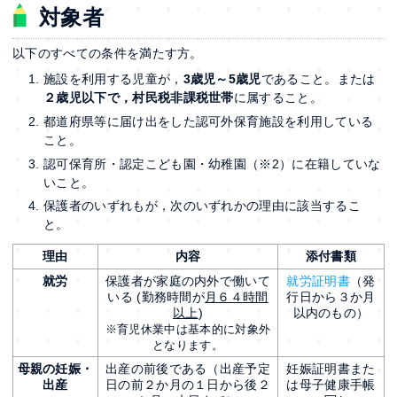
対象者
以下のすべての条件を満たす方。
施設を利用する児童が，
3歳児～5歳児
であること。または
２歳児以下で，村民税非課税世帯
に属すること。
都道府県等に届け出をした認可外保育施設を利用している
こと。
認可保育所・認定こども園・幼稚園（※2）に在籍していな
いこと。
保護者のいずれもが，次のいずれかの理由に該当するこ
と。
理由
内容
添付書類
就労
保護者が家庭の内外で働いて
就労証明書
（発
いる (勤務時間が
月６４
時間
行日から３か月
以上
)
以内のもの）
※育児休業中は基本的に対象外
となります。
母親の妊娠・
出産の前後である（出産予定
妊娠証明書また
出産
日の前２か月の１日から後２
は母子健康手帳