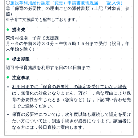
①
施設等利用給付認定（変更）申請書兼現況届
（記入例）
②「保育の必要性」の理由ごとの添付書類（上記「対象者」参
照）
※子育て支援課でも配布しております。
提出先
東海村役場 子育て支援課
月～金の午前８時３０分～午後５時１５分まで受付（祝日，年
末年始を除く）
提出期限
認可外保育施設を利用する日の14日前まで
注意
事項
利用日までに「保育の必要性」の認定を受けていない場合
は，無償化の対象となりません
。万が一，急な理由により保
育の必要性が生じたとき（急病など）は，下記問い合わせ先
までご連絡ください。
保育の必要性については，次年度以降も継続して認定を受け
たい方については，別途手続きが必要になります。該当者に
なる方には，後日直接ご案内します。