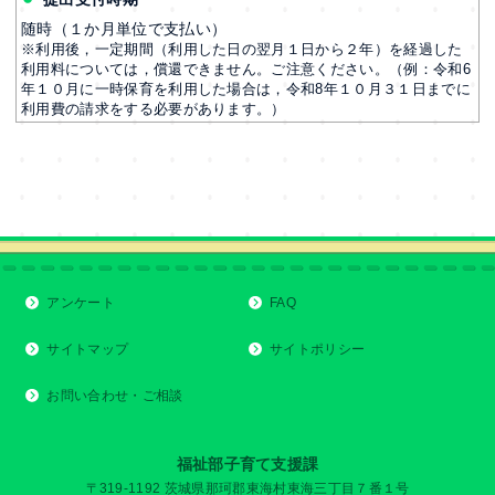
随時（１か月単位で支払い）
※利用後，一定期間（利用した日の翌月１日から２年）を経過した
利用料については，償還できません。ご注意ください。（例：令和6
年１０月に一時保育を利用した場合は，令和8
年１０月３１日までに
利用費の請求をする必要があります。）
アンケート
FAQ
サイトマップ
サイトポリシー
お問い合わせ・ご相談
福祉部子育て支援課
〒319-1192 茨城県那珂郡東海村東海三丁目７番１号