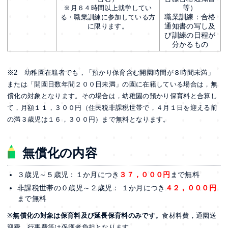
等）
※月６４時間以上就学してい
職業訓練：合格
る・職業訓練に参加している方
通知書の写し及
に限ります。
び訓練の日程が
分かるもの
※2 幼稚園在籍者でも，「預かり保育含む開園時間が８時間未満」
または「開園日数年間２００日未満」の園に在籍している場合は，無
償化の対象となります。その場合は，幼稚園の預かり保育料と合算し
て，月額１１，３００円（住民税非課税世帯で，４月１日を迎える前
の満３歳児は１６，３００円）まで無料となります。
無償化の内容
３歳児～５歳児：１か月につき
３
７，０００円
まで無料
非課税世帯の０歳児～２歳児： １か月につき
４
２，０００円
まで無料
※
無償化の対象は保育料及び延長保育料のみです。
食材料費，通園送
迎費，行事費等は保護者負担となります。