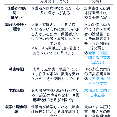
か月の末日まで）
の写し
保護者の疾
保護者が傷病中であるか，心
診断書または身
病・
身に障がいがある
体障害者手帳・
障がい
療育手帳の写し
親族の介護・
児童の家庭内に，長期入院し
次の①②の両方
看護
ている人や心身に障がいのあ
①要介護・看護
る人がいるため，保護者がい
者の診断書また
つもその介護・看護にあたっ
は身体障害者手
ている
帳・介護保険証
等の写し
※月６４時間以上介護・看護に
②
介護（看護）
あたっている方に限ります。
に関する申立書
（記入例）
災害復旧
火災，風水害，地震等によ
次の①②の両方
り，住居や家財に損害を受け
①罹災証明書等
たため，その復旧をしている
②
災害復旧に関
する申立書
求職活動
保護者が求職活動を行ってい
求職活動に関す
る（起業の準備を含む）
る申立書
※認
定期間は３か月が上限です。
就学・職業訓
保護者が就学している（職業
就学：在学証明
練
訓練校等における職業訓練を
書（未入学の場
含む）
合は合格通知書