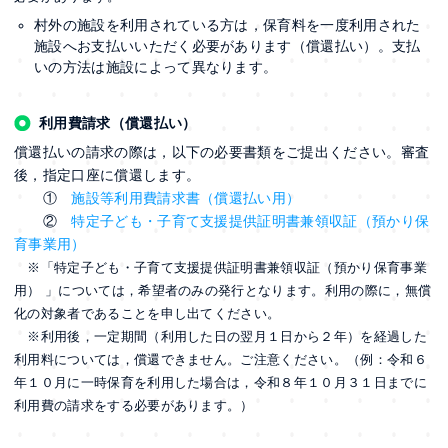
村外の施設を利用されている方は，保育料を一度利用された
施設へお支払いいただく必要があります（償還払い）。支払
いの方法は施設によって異なります。
利用費請求（償還払い）
償還払いの請求の際は，以下の必要書類をご提出ください。審査
後，指定口座に償還します。
①
施設等利用費請求書（償還払い用）
②
特定子ども・子育て支援提供証明書兼領収証（預かり保
育事業用）
※「特定子ども・子育て支援提供証明書兼領収証（預かり保育事業
用） 」については，希望者のみの発行となります。利用の際に，無償
化の対象者であることを申し出てください。
※利用後，一定期間（利用した日の翌月１日から２年）を経過した
利用料については，償還できません。ご注意ください。（例：令和６
年１０月に一時保育を利用した場合は，令和８年１０月３１日までに
利用費の請求をする必要があります。）