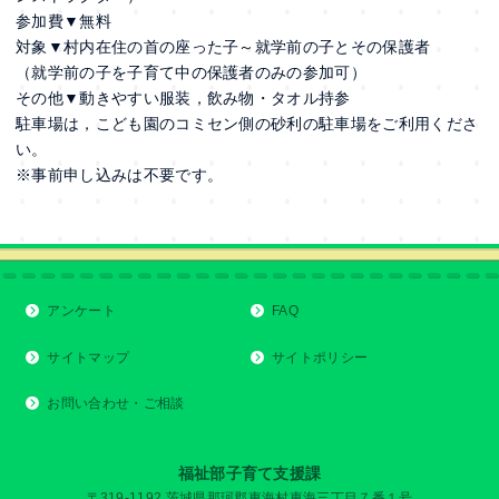
参加費▼無料
対象▼村内在住の首の座った子～就学前の子とその保護者
（就学前の子を子育て中の保護者のみの参加可）
その他▼動きやすい服装，飲み物・タオル持参
駐車場は，こども園のコミセン側の砂利の駐車場をご利用くださ
い。
※事前申し込みは不要です。
アンケート
FAQ
サイトマップ
サイトポリシー
お問い合わせ・ご相談
福祉部子育て支援課
〒319-1192 茨城県那珂郡東海村東海三丁目７番１号