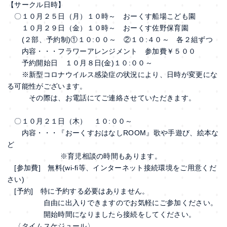
【サークル日時】
〇１０月２５日（月）１０時～ おーくす船場こども園
１０月２９日（金）１０時～ おーくす佐野保育園
(２部、予約制)①１０:００～ ②１０:４０～ 各２組ずつ
内容・・・フラワーアレンジメント 参加費￥５００
予約開始日 １０月８日(金)１０:００～
※新型コロナウイルス感染症の状況により、日時が変更にな
る可能性がございます。
その際は、お電話にてご連絡させていただきます。
〇１０月２１日（木） １０:００～
内容・・・『おーくすおはなしROOM』歌や手遊び、絵本な
ど
※育児相談の時間もあります。
[参加費] 無料(wi-fi等、インターネット接続環境をご用意くだ
さい)
[予約] 特に予約する必要はありません。
自由に出入りできますのでお気軽にご参加ください。
開始時間になりましたら接続をしてください。
〈タイムスケジュール〉