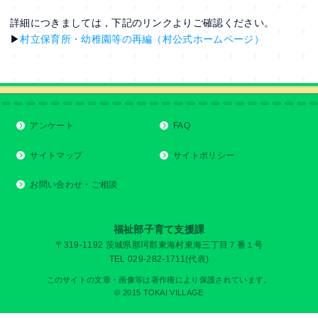
詳細につきましては，下記のリンクよりご確認ください。
▶
村立保育所・幼稚園等の再編（村公式ホームページ）
アンケート
FAQ
サイトマップ
サイトポリシー
お問い合わせ・ご相談
福祉部子育て支援課
〒319-1192 茨城県那珂郡東海村東海三丁目７番１号
TEL 029-282-1711(代表)
このサイトの文章・画像等は著作権により保護されています。
© 2015 TOKAI VILLAGE