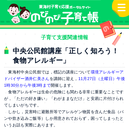
本文へ
子育て支援関連情報
中央公民館講座「正しく知ろう！
食物アレルギー」
東海村中央公民館では，標記の講座について
環境アレルギーア
ドバイザー酒井仁美さん
を講師に迎え，
11月27日（土曜日）午後
1時30分から午後3時まで
開催します。
食物アレルギーは生命の危険にも関わる非常に重要なことです
が，「ただの好き嫌い」「わがままなだけ」と安易に片付けられ
てしまいがちです。
しかし，災害時に避難所等でアレルゲン物質を含んだ食品（パ
ンや炊き込みご飯等）しか用意されておらず，困ってしまったと
いうお話も実際にあります。