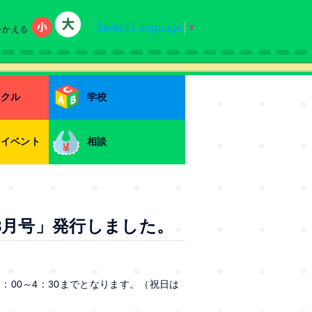
Select Language
▼
をかえる
小
大
ークル
学校
・イベント
相談
8月号」発行しました。
後1：00～4：30までとなります。（祝日は