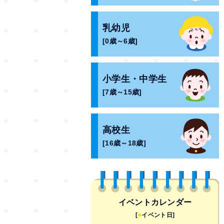
乳幼児
[0歳～6歳]
小学生・中学生
[7歳～15歳]
高校生
[16歳～18歳]
イベントカレンダー
●
[
イベント日]