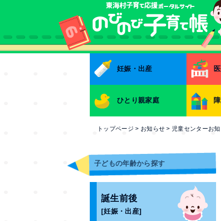
本文へ
妊娠・出産
医
ひとり親家庭
障
トップページ
>
お知らせ
>
児童センターお知
子どもの年齢から探す
誕生前後
[妊娠・出産]