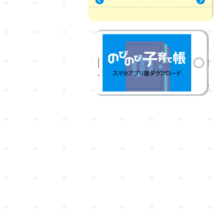
« 7月
9月 »
のびのび子育て帳