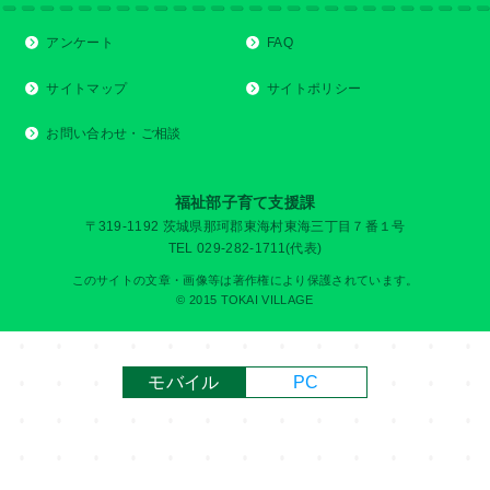
アンケート
FAQ
サイトマップ
サイトポリシー
お問い合わせ・ご相談
福祉部子育て支援課
〒319-1192 茨城県那珂郡東海村東海三丁目７番１号
TEL 029-282-1711(代表)
このサイトの文章・画像等は著作権により保護されています。
© 2015 TOKAI VILLAGE
モバイル
PC