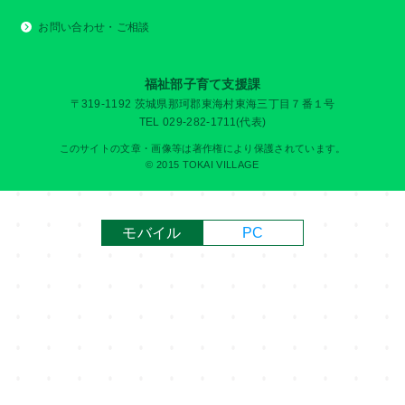
お問い合わせ・ご相談
福祉部子育て支援課
〒319-1192 茨城県那珂郡東海村東海三丁目７番１号
TEL 029-282-1711(代表)
このサイトの文章・画像等は著作権により保護されています。
© 2015 TOKAI VILLAGE
モバイル
PC