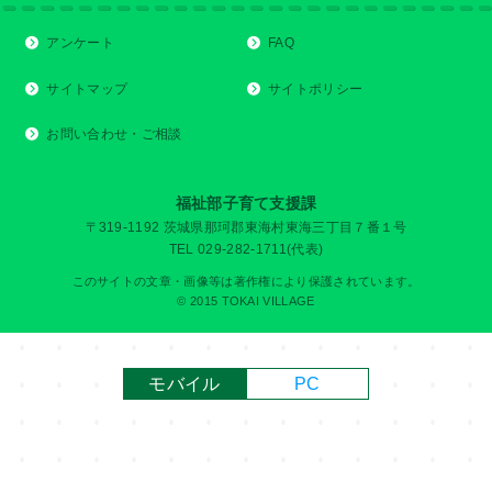
アンケート
FAQ
サイトマップ
サイトポリシー
お問い合わせ・ご相談
福祉部子育て支援課
〒319-1192 茨城県那珂郡東海村東海三丁目７番１号
TEL 029-282-1711(代表)
このサイトの文章・画像等は著作権により保護されています。
© 2015 TOKAI VILLAGE
モバイル
PC