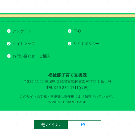
アンケート
FAQ
サイトマップ
サイトポリシー
お問い合わせ・ご相談
福祉部子育て支援課
〒319-1192 茨城県那珂郡東海村東海三丁目７番１号
TEL 029-282-1711(代表)
このサイトの文章・画像等は著作権により保護されています。
© 2015 TOKAI VILLAGE
モバイル
PC