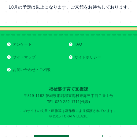
10月の予定は以上になります。ご来館をお待ちしております。
アンケート
FAQ
サイトマップ
サイトポリシー
お問い合わせ・ご相談
福祉部子育て支援課
〒319-1192 茨城県那珂郡東海村東海三丁目７番１号
TEL 029-282-1711(代表)
このサイトの文章・画像等は著作権により保護されています。
© 2015 TOKAI VILLAGE