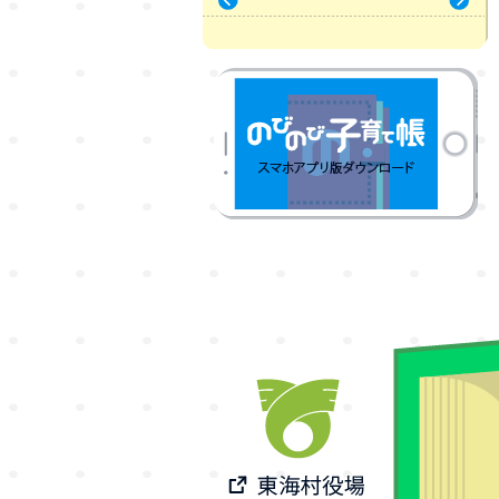
« 7月
9月 »
のびのび子育て帳