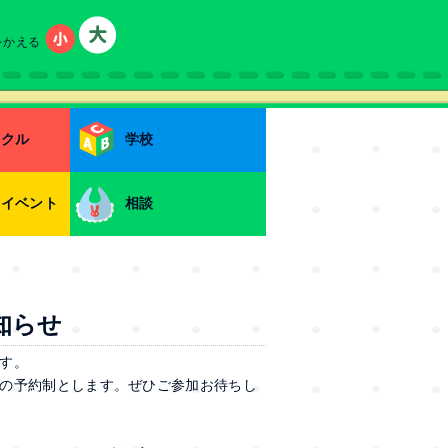
をかえる
小
大
ークル
学校
・イベント
相談
知らせ
す。
の予約制とします。ぜひご参加お待ちし