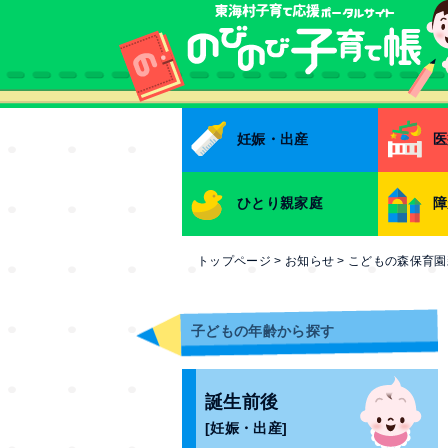
本文へ
妊娠・出産
医
ひとり親家庭
障
トップページ
>
お知らせ
>
こどもの森保育園
子どもの年齢から探す
誕生前後
[妊娠・出産]