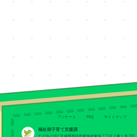
アンケート
FAQ
サイトマップ
福祉部子育て支援課
〒319-1192 茨城県那珂郡東海村東海三丁目７番１号 TEL 029