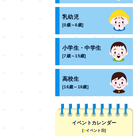
乳幼児
[0歳～6歳]
小学生・中学生
[7歳～15歳]
高校生
[16歳～18歳]
イベントカレンダー
●
[
イベント日]