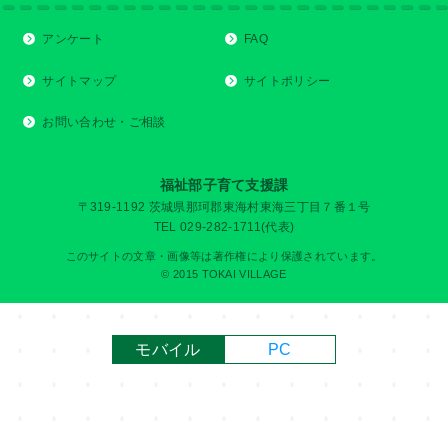
アンケート
FAQ
サイトマップ
サイトポリシー
お問い合わせ・ご相談
福祉部子育て支援課
〒319-1192 茨城県那珂郡東海村東海三丁目７番１号
TEL 029-282-1711(代表)
このサイトの文章・画像等は著作権により保護されています。
© 2015 TOKAI VILLAGE
モバイル
PC