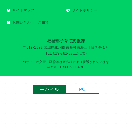
サイトマップ
サイトポリシー
お問い合わせ・ご相談
福祉部子育て支援課
〒319-1192 茨城県那珂郡東海村東海三丁目７番１号
TEL 029-282-1711(代表)
このサイトの文章・画像等は著作権により保護されています。
© 2015 TOKAI VILLAGE
モバイル
PC