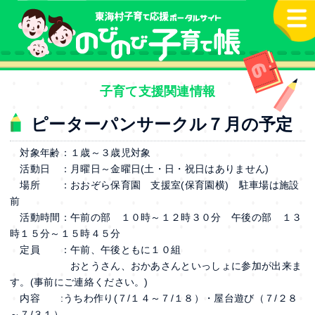
本文へ
子育て支援関連情報
ピーターパンサークル７月の予定
対象年齢：１歳～３歳児対象
活動日 ：月曜日～金曜日(土・日・祝日はありません)
場所 ：おおぞら保育園 支援室(保育園横) 駐車場は施設
前
活動時間：午前の部 １０時～１２時３０分 午後の部 １３
時１５分～１５時４５分
定員 ：午前、午後ともに１０組
おとうさん、おかあさんといっしょに参加が出来ま
す。(事前にご連絡ください。)
内容 :うちわ作り(７/１４～７/１８）・屋台遊び（７/２８
～７/３１）