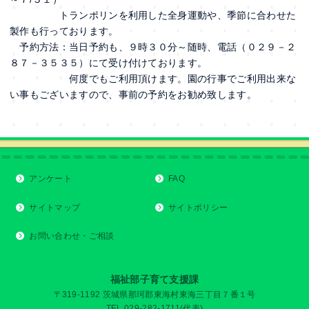
トランポリンを利用した全身運動や、季節に合わせた
製作も行っております。
予約方法：当日予約も、９時３０分～随時、電話（０２９－２
８７－３５３５）にて受け付けております。
何度でもご利用頂けます。園の行事でご利用出来な
い事もございますので、事前の予約をお勧め致します。
アンケート
FAQ
サイトマップ
サイトポリシー
お問い合わせ・ご相談
福祉部子育て支援課
〒319-1192 茨城県那珂郡東海村東海三丁目７番１号
TEL 029-282-1711(代表)