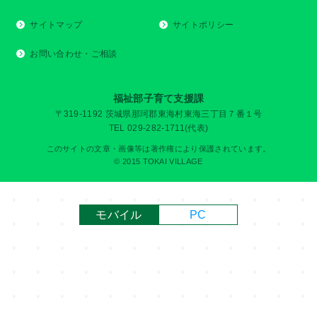
サイトマップ
サイトポリシー
お問い合わせ・ご相談
福祉部子育て支援課
〒319-1192 茨城県那珂郡東海村東海三丁目７番１号
TEL 029-282-1711(代表)
このサイトの文章・画像等は著作権により保護されています。
© 2015 TOKAI VILLAGE
モバイル
PC