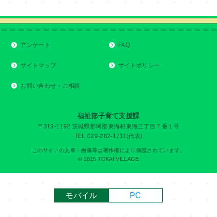
アンケート
FAQ
サイトマップ
サイトポリシー
お問い合わせ・ご相談
福祉部子育て支援課
〒319-1192 茨城県那珂郡東海村東海三丁目７番１号
TEL 029-282-1711(代表)
このサイトの文章・画像等は著作権により保護されています。
© 2015 TOKAI VILLAGE
モバイル
PC