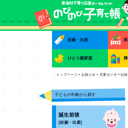
本文へ
妊娠・出産
医
ひとり親家庭
障
トップページ
>
お知らせ
>
児童センターお知
子どもの年齢から探す
誕生前後
[妊娠・出産]