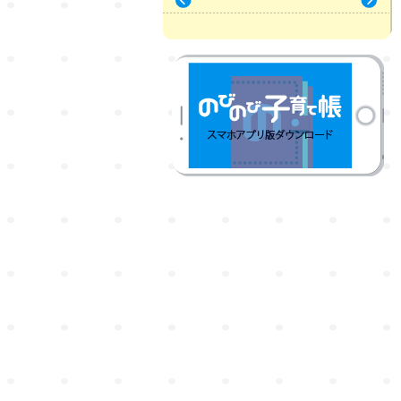
« 7月
9月 »
のびのび子育て帳