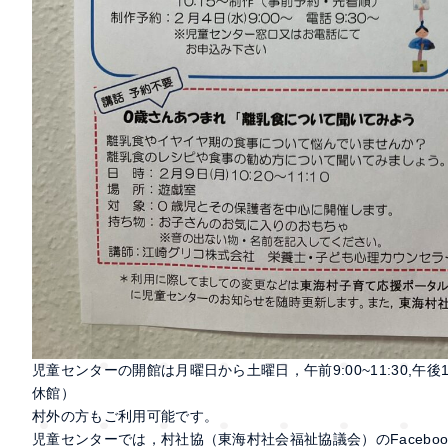
児童センターの開館は月曜日から土曜日，午前9:00~11:30,午
休館）
村外の方もご利用可能です。
児童センターでは，村社協（東海村社会福祉協議会）のFacebo