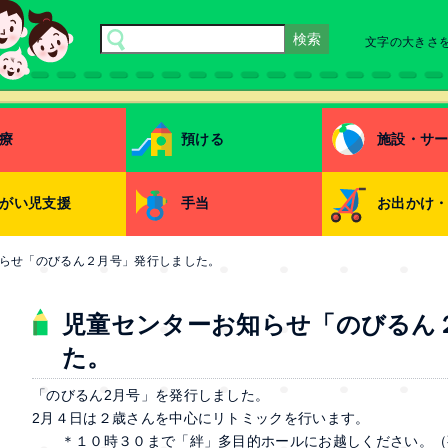
文字の大きさ
療
預ける
施設・サ
がい児支援
手当
お出かけ
らせ「のびるん２月号」発行しました。
児童センターお知らせ「のびるん
た。
「のびるん2月号」を発行しました。
2月４日は２歳さんを中心にリトミックを行います。
＊１０時３０まで「絆」多目的ホールにお越しください。（