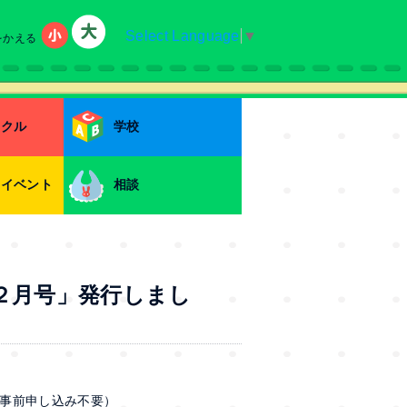
Select Language
▼
をかえる
小
大
ークル
学校
・イベント
相談
２月号」発行しまし
事前申し込み不要）