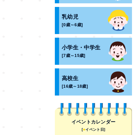
乳幼児
[0歳～6歳]
小学生・中学生
[7歳～15歳]
高校生
[16歳～18歳]
イベントカレンダー
●
[
イベント日]