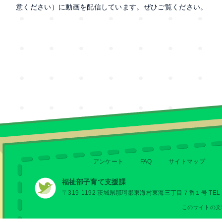
意ください）に動画を配信しています。ぜひご覧ください。
アンケート
FAQ
サイトマップ
福祉部子育て支援課
〒319-1192 茨城県那珂郡東海村東海三丁目７番１号 TEL 029
このサイトの文