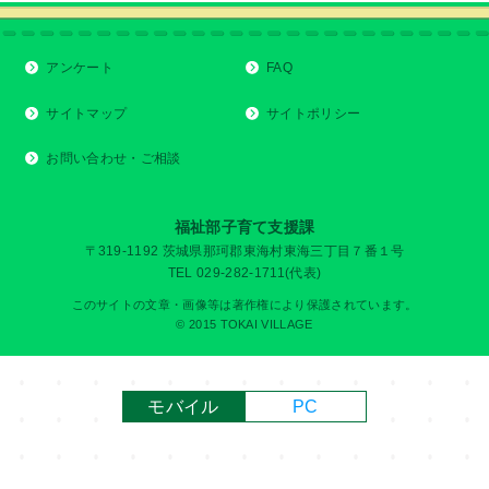
アンケート
FAQ
サイトマップ
サイトポリシー
お問い合わせ・ご相談
福祉部子育て支援課
〒319-1192 茨城県那珂郡東海村東海三丁目７番１号
TEL 029-282-1711(代表)
このサイトの文章・画像等は著作権により保護されています。
© 2015 TOKAI VILLAGE
モバイル
PC