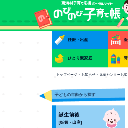
本文へ
妊娠・出産
医
ひとり親家庭
障
トップページ
>
お知らせ
>
児童センターお知
子どもの年齢から探す
誕生前後
[妊娠・出産]