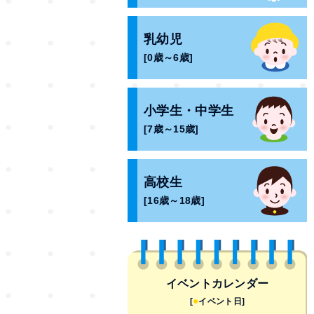
乳幼児
[0歳～6歳]
小学生・中学生
[7歳～15歳]
高校生
[16歳～18歳]
イベントカレンダー
●
[
イベント日]