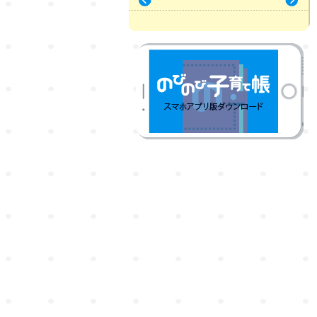
« 7月
9月 »
のびのび子育て帳