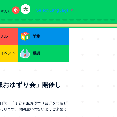
Select Language
▼
をかえる
小
大
ークル
学校
・イベント
相談
服おゆずり会」開催し
日間，「子ども服おゆずり会」を開催し
わります。お間違いのないようご来館く