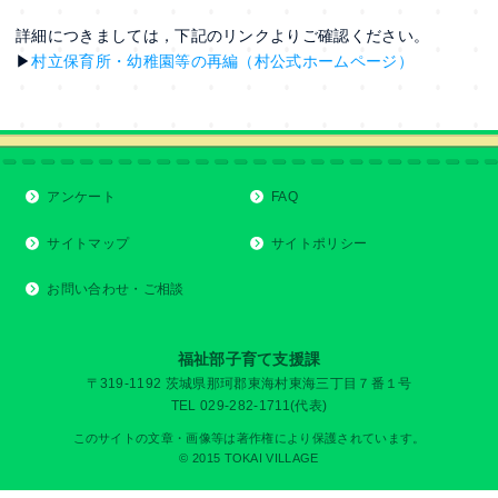
詳細につきましては，下記のリンクよりご確認ください。
▶
村立保育所・幼稚園等の再編（村公式ホームページ）
アンケート
FAQ
サイトマップ
サイトポリシー
お問い合わせ・ご相談
福祉部子育て支援課
〒319-1192 茨城県那珂郡東海村東海三丁目７番１号
TEL 029-282-1711(代表)
このサイトの文章・画像等は著作権により保護されています。
© 2015 TOKAI VILLAGE