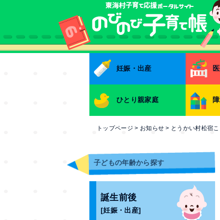
本文へ
妊娠・出産
医
ひとり親家庭
障
トップページ
>
お知らせ
>
とうかい村松宿こ
子どもの年齢から探す
誕生前後
[妊娠・出産]