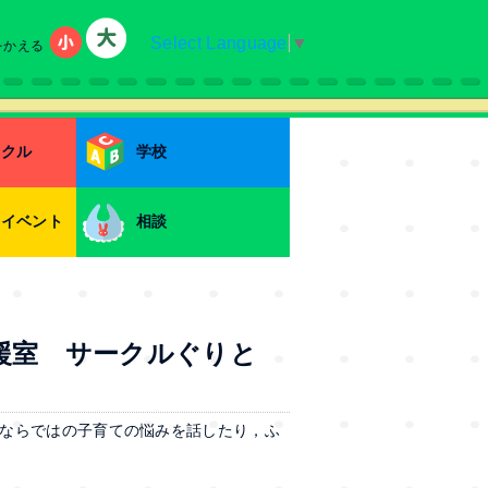
Select Language
▼
をかえる
小
大
ークル
学校
・イベント
相談
援室 サークルぐりと
ならではの子育ての悩みを話したり，ふ