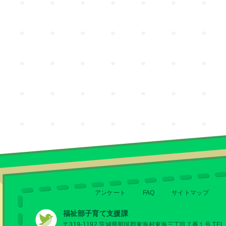
アンケート
FAQ
サイトマップ
福祉部子育て支援課
〒319-1192 茨城県那珂郡東海村東海三丁目７番１号 TEL 029