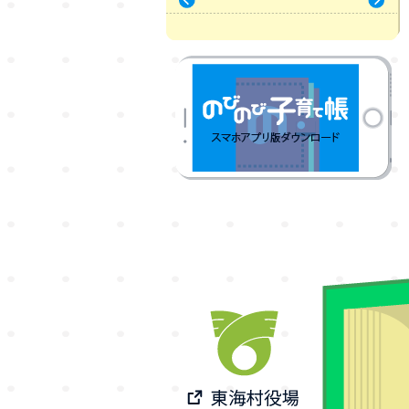
« 7月
9月 »
のびのび子育て帳