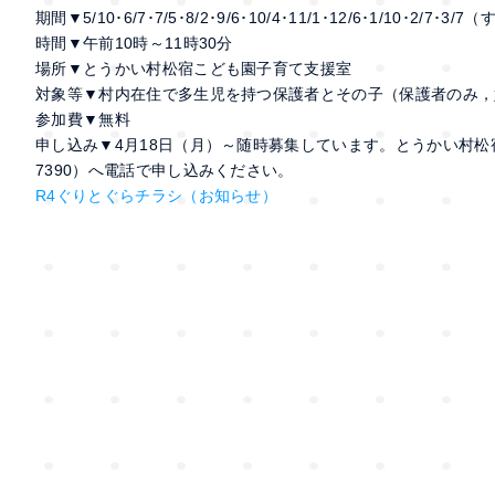
期間▼5/10･6/7･7/5･8/2･9/6･10/4･11/1･12/6･1/10･2/7
時間▼午前10時～11時30分
場所▼とうかい村松宿こども園子育て支援室
対象等▼村内在住で多生児を持つ保護者とその子（保護者のみ，
参加費▼無料
申し込み▼4月18日（月）～随時募集しています。とうかい村松
7390）へ電話で申し込みください。
R4ぐりとぐらチラシ（お知らせ）