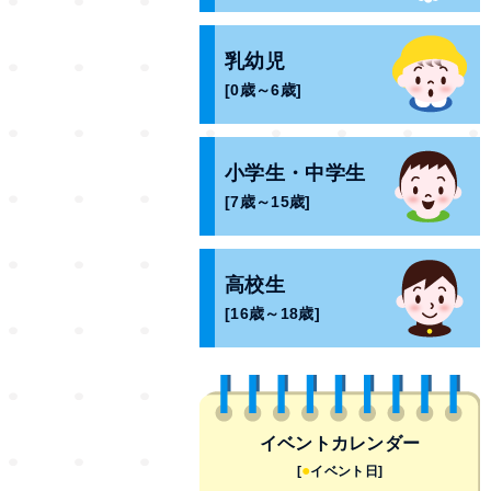
乳幼児
[0歳～6歳]
小学生・中学生
[7歳～15歳]
高校生
[16歳～18歳]
イベントカレンダー
●
[
イベント日]