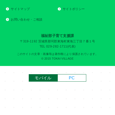
サイトマップ
サイトポリシー
お問い合わせ・ご相談
福祉部子育て支援課
〒319-1192 茨城県那珂郡東海村東海三丁目７番１号
TEL 029-282-1711(代表)
このサイトの文章・画像等は著作権により保護されています。
© 2015 TOKAI VILLAGE
モバイル
PC