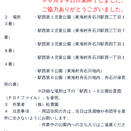
※６月２４日作業終了しました。
ご協力ありがとうございました。
２ 場所 ・駅西第１児童公園（東海村舟石川駅西二丁目１
３番）
・駅西第２児童公園（東海村舟石川駅西三丁目７
番）
・駅西第３児童公園（東海村舟石川駅西四丁目１
８番）
・駅西第４児童公園（東海村舟石川駅西一丁目１
４番）
・駅西第５公園（東海村舟石川地内）
・駅西第６公園（東海村舟石川地内，舟石川保育
所の裏）
※詳細な場所は下の「駅西１～６公園位置図
（ＰＤＦファイル）」を参照。
３ 作業者 （株）松豊園
４ 注意事項 ・周辺住民の方は，当日は洗濯物や布団等を屋
外に出さないようにお願いします。
・作業中の公園内への立ち入りはご遠慮くださ