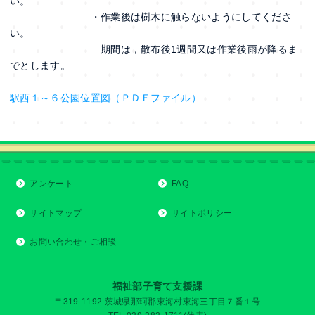
い。
・作業後は樹木に触らないようにしてくださ
い。
期間は，散布後1週間又は作業後雨が降るま
でとします。
駅西１～６公園位置図（ＰＤＦファイル）
アンケート
FAQ
サイトマップ
サイトポリシー
お問い合わせ・ご相談
福祉部子育て支援課
〒319-1192 茨城県那珂郡東海村東海三丁目７番１号