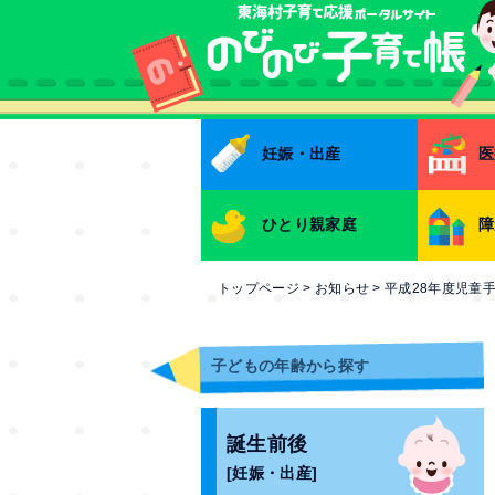
本文へ
妊娠・出産
医
ひとり親家庭
障
トップページ
>
お知らせ
>
平成28年度児童
子どもの年齢から探す
誕生前後
[妊娠・出産]