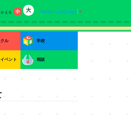
Select Language
▼
をかえる
小
大
ークル
学校
・イベント
相談
て