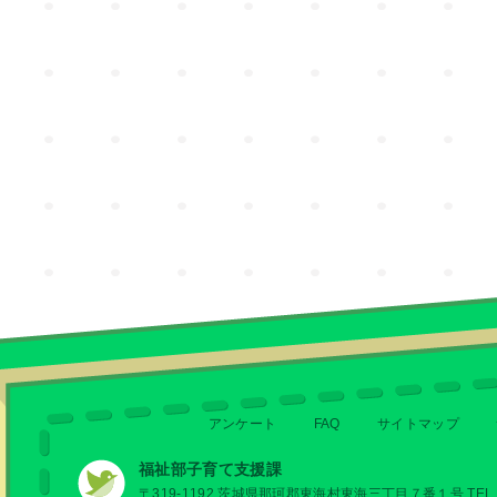
アンケート
FAQ
サイトマップ
福祉部子育て支援課
〒319-1192 茨城県那珂郡東海村東海三丁目７番１号 TEL 029