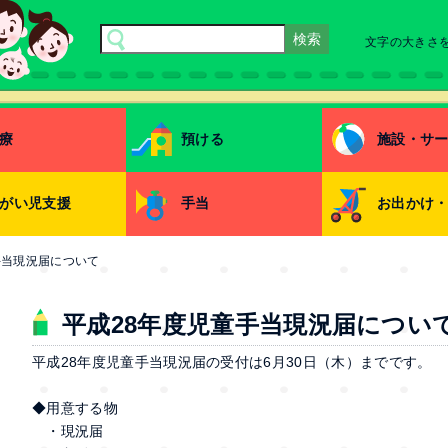
文字の大きさ
療
預ける
施設・サ
がい児支援
手当
お出かけ
手当現況届について
平成28年度児童手当現況届につい
平成28年度児童手当現況届の受付は6月30日（木）までです。
◆用意する物
・現況届