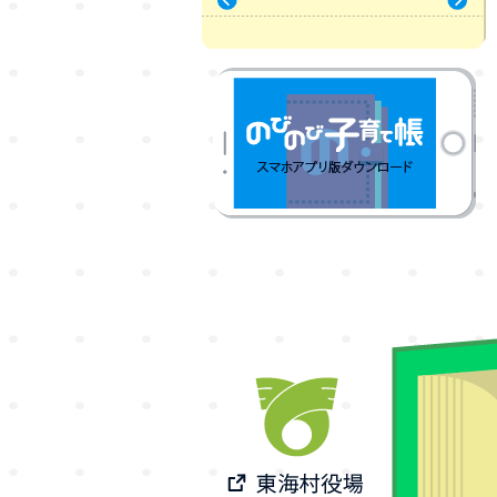
« 7月
9月 »
のびのび子育て帳