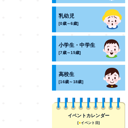
乳幼児
[0歳～6歳]
小学生・中学生
[7歳～15歳]
高校生
[16歳～18歳]
イベントカレンダー
●
[
イベント日]