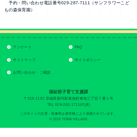
予約・問い合わせ電話番号029‐287-7111（サンフラワーこど
もの森保育園）
アンケート
FAQ
サイトマップ
サイトポリシー
お問い合わせ・ご相談
福祉部子育て支援課
〒319-1192 茨城県那珂郡東海村東海三丁目７番１号
TEL 029-282-1711(代表)
このサイトの文章・画像等は著作権により保護されています。
© 2015 TOKAI VILLAGE