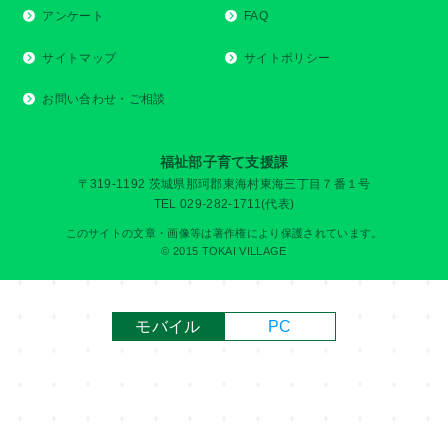
アンケート
FAQ
サイトマップ
サイトポリシー
お問い合わせ・ご相談
福祉部子育て支援課
〒319-1192 茨城県那珂郡東海村東海三丁目７番１号
TEL 029-282-1711(代表)
このサイトの文章・画像等は著作権により保護されています。
© 2015 TOKAI VILLAGE
モバイル
PC