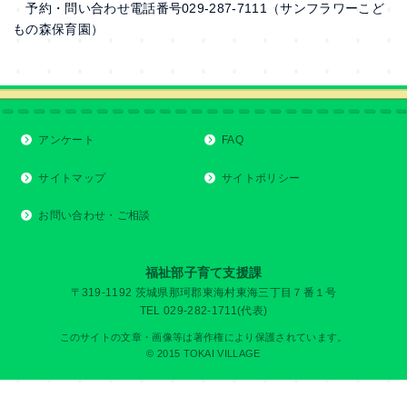
予約・問い合わせ電話番号029‐287-7111（サンフラワーこど
もの森保育園）
アンケート
FAQ
サイトマップ
サイトポリシー
お問い合わせ・ご相談
福祉部子育て支援課
〒319-1192 茨城県那珂郡東海村東海三丁目７番１号
TEL 029-282-1711(代表)
このサイトの文章・画像等は著作権により保護されています。
© 2015 TOKAI VILLAGE