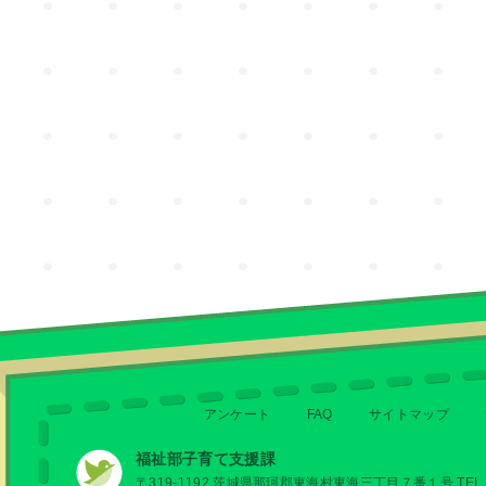
アンケート
FAQ
サイトマップ
福祉部子育て支援課
〒319-1192 茨城県那珂郡東海村東海三丁目７番１号 TEL 029