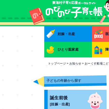
本文へ
妊娠・出産
医
ひとり親家庭
障
トップページ
>
お知らせ
>
おーくす船場こど
子どもの年齢から探す
誕生前後
[妊娠・出産]