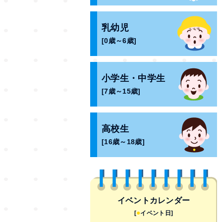
乳幼児
[0歳～6歳]
小学生・中学生
[7歳～15歳]
高校生
[16歳～18歳]
イベントカレンダー
●
[
イベント日]