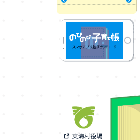
« 7月
9月 »
のびのび子育て帳