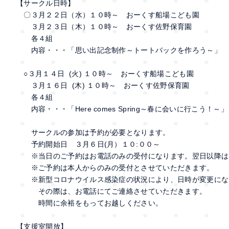
【サークル日時】
〇３月２２日（水）１０時～ おーくす船場こども園
３月２３日（木）１０時～ おーくす佐野保育園
各４組
内容・・・「思い出記念制作～トートバックを作ろう～」
○３月１４日 (火) １０時～ おーくす船場こども園
３月１６日 (木) １０時～ おーくす佐野保育園
各４組
内容・・・「Here comes Spring～春に会いに行こう！～」
サークルの参加は予約が必要となります。
予約開始日 ３月６日(月）１０:００～
※当日のご予約はお電話のみの受付になります。翌日以降は
※ご予約は本人からのみの受付とさせていただきます。
※新型コロナウイルス感染症の状況により、日時が変更にな
その際は、お電話にてご連絡させていただきます。
時間に余裕をもってお越しください。
【支援室開放】