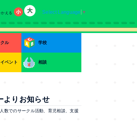
Select Language
▼
をかえる
小
大
ークル
学校
・イベント
相談
ーよりお知らせ
人数でのサークル活動、育児相談、支援