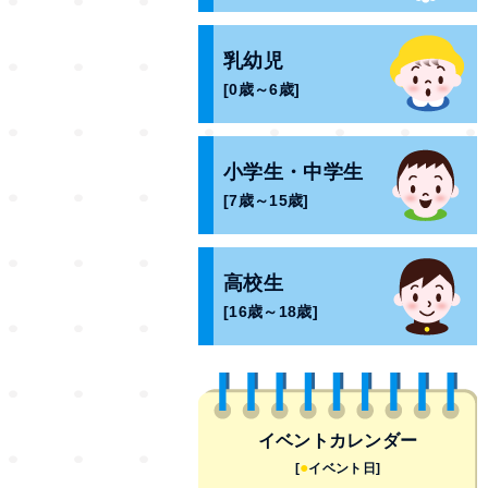
乳幼児
[0歳～6歳]
小学生・中学生
[7歳～15歳]
高校生
[16歳～18歳]
イベントカレンダー
●
[
イベント日]