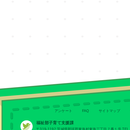
アンケート
FAQ
サイトマップ
福祉部子育て支援課
〒319-1192 茨城県那珂郡東海村東海三丁目７番１号 TEL 029