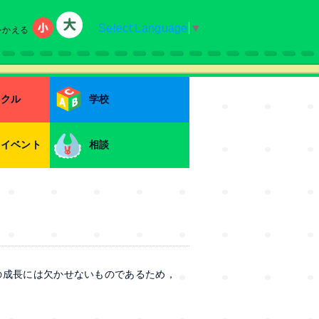
Select Language
▼
をかえる
小
大
ークル
学校
・イベント
相談
の成長には欠かせないものであるため，