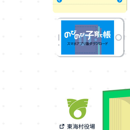
« 7月
9月 »
のびのび子育て帳