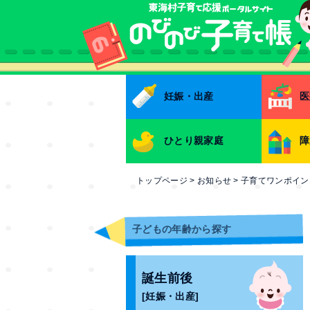
本文へ
妊娠・出産
医
ひとり親家庭
障
トップページ
>
お知らせ
>
子育てワンポイント
子どもの年齢から探す
誕生前後
[妊娠・出産]