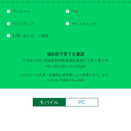
アンケート
FAQ
サイトマップ
サイトポリシー
お問い合わせ・ご相談
福祉部子育て支援課
〒319-1192 茨城県那珂郡東海村東海三丁目７番１号
TEL 029-282-1711(代表)
このサイトの文章・画像等は著作権により保護されています。
© 2015 TOKAI VILLAGE
モバイル
PC