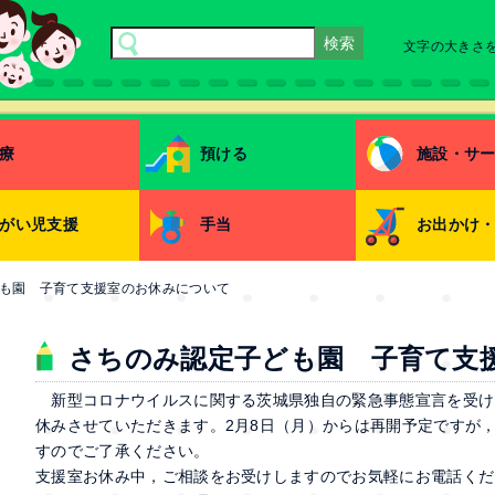
文字の大きさ
療
預ける
施設・サ
がい児支援
手当
お出かけ
も園 子育て支援室のお休みについて
さちのみ認定子ども園 子育て支
新型コロナウイルスに関する茨城県独自の緊急事態宣言を受け，
休みさせていただきます。2月8日（月）からは再開予定ですが
すのでご了承ください。
支援室お休み中，ご相談をお受けしますのでお気軽にお電話くださ