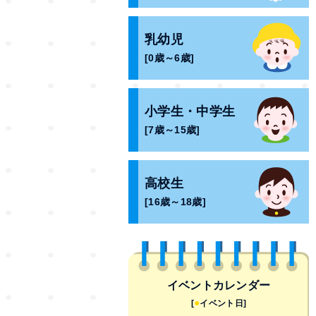
乳幼児
[0歳～6歳]
小学生・中学生
[7歳～15歳]
高校生
[16歳～18歳]
イベントカレンダー
●
[
イベント日]