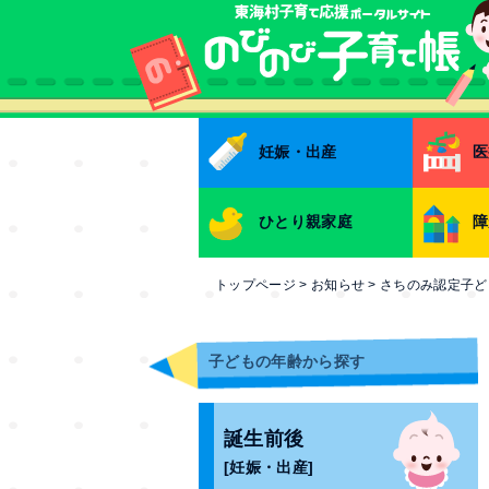
本文へ
妊娠・出産
医
ひとり親家庭
障
トップページ
>
お知らせ
>
さちのみ認定子ど
子どもの年齢から探す
誕生前後
[妊娠・出産]