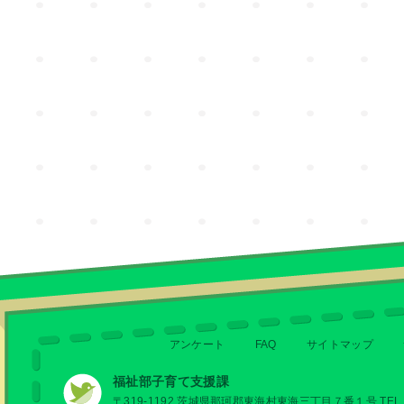
アンケート
FAQ
サイトマップ
福祉部子育て支援課
〒319-1192 茨城県那珂郡東海村東海三丁目７番１号 TEL 029