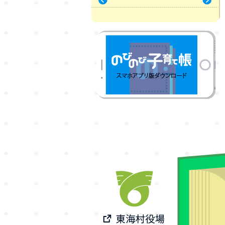
« 7月
9月 »
のびのび子育て帳