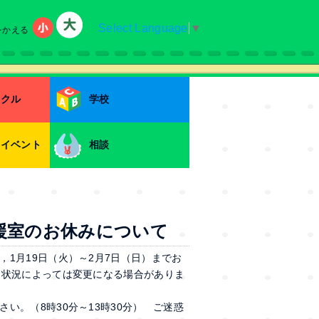
Select Language
▼
をかえる
小
大
ークル
学校
・イベント
相談
援室のお休みについて
1月19日（火）～2月7日（日）までお
，状況によっては変更になる場合がありま
い。（8時30分～13時30分） ご迷惑