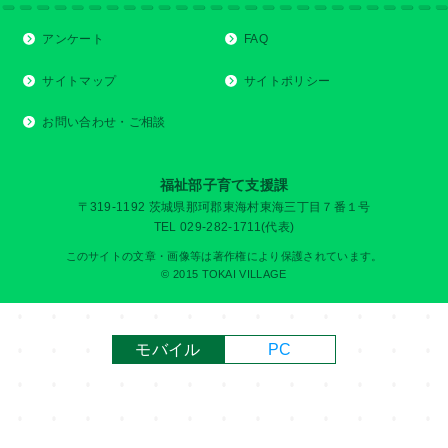
アンケート
FAQ
サイトマップ
サイトポリシー
お問い合わせ・ご相談
福祉部子育て支援課
〒319-1192 茨城県那珂郡東海村東海三丁目７番１号
TEL 029-282-1711(代表)
このサイトの文章・画像等は著作権により保護されています。
© 2015 TOKAI VILLAGE
モバイル
PC