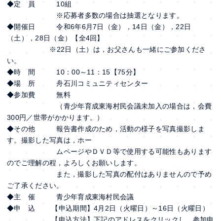
◆定 員 10組
※応募者多数の場合は抽選となります。
◆開催日 令和6年6月7日（金），14日（金），22日
（土），28日（金）【全4回】
※22日（土）は，お父さんも一緒にご参加くださ
い。
◆時 間 10：00～11：15【75分】
◆場 所 舟石川コミュニティセンター
◆参加費 無料
（青少年育成東海村民会議未加入の場合は，会費
300円／世帯がかかります。）
◆その他 報告書作成のため，活動の様子を写真撮影しま
す。撮影した写真は，ホー
ムページやＤＶＤ等で使用する可能性もあります
のでご理解の程，よろしくお願いします。
また，撮影した写真の配付はありませんので予め
ご了承ください。
◆主 催 青少年育成東海村民会議
◆申 込 【申込期間】4月2日（火曜日）～16日（火曜日）
【申込方法】下記のアドレスをクリックし、参加申