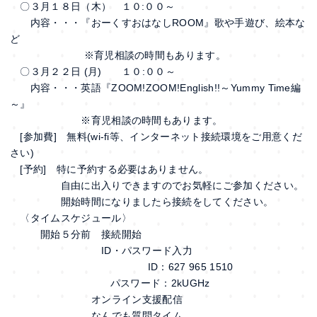
〇３月１８日（木） １０:００～
内容・・・『おーくすおはなしROOM』歌や手遊び、絵本な
ど
※育児相談の時間もあります。
〇３月２２日 (月) １０:００～
内容・・・英語『ZOOM!ZOOM!English!!～Yummy Time編
～』
※育児相談の時間もあります。
[参加費] 無料(wi-fi等、インターネット接続環境をご用意くだ
さい)
[予約] 特に予約する必要はありません。
自由に出入りできますのでお気軽にご参加ください。
開始時間になりましたら接続をしてください。
〈タイムスケジュール〉
開始５分前 接続開始
ID・パスワード入力
ID：627 965 1510
パスワード：2kUGHz
オンライン支援配信
なんでも質問タイム