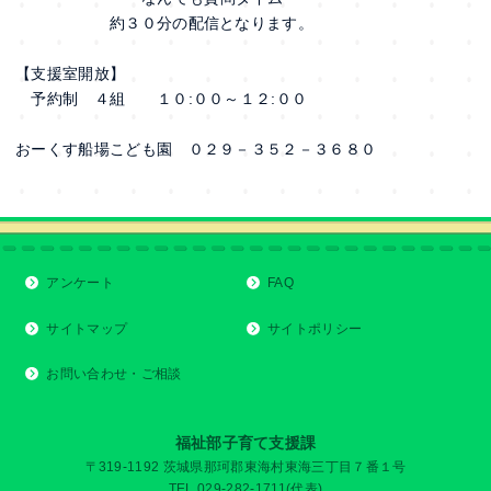
約３０分の配信となります。
【支援室開放】
予約制 ４組 １０:００～１２:００
おーくす船場こども園 ０２９－３５２－３６８０
アンケート
FAQ
サイトマップ
サイトポリシー
お問い合わせ・ご相談
福祉部子育て支援課
〒319-1192 茨城県那珂郡東海村東海三丁目７番１号
TEL 029-282-1711(代表)