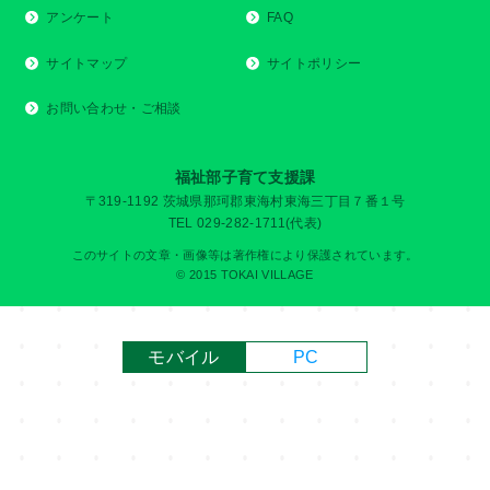
アンケート
FAQ
サイトマップ
サイトポリシー
お問い合わせ・ご相談
福祉部子育て支援課
〒319-1192 茨城県那珂郡東海村東海三丁目７番１号
TEL 029-282-1711(代表)
このサイトの文章・画像等は著作権により保護されています。
© 2015 TOKAI VILLAGE
モバイル
PC